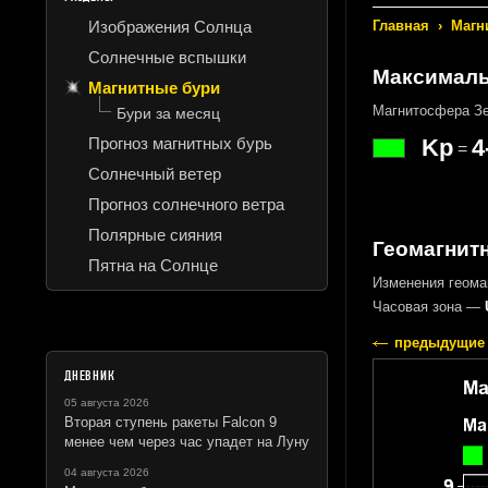
Изображения Солнца
Главная
›
Магн
Солнечные вспышки
Максималь
Магнитные бури
Магнитосфера Зе
Бури за месяц
Прогноз магнитных бурь
Kp
4
=
Солнечный ветер
Прогноз солнечного ветра
Полярные сияния
Геомагнитн
Пятна на Солнце
Изменения геома
Часовая зона —
предыдущие 
ДНЕВНИК
05 августа 2026
Вторая ступень ракеты Falcon 9
менее чем через час упадет на Луну
04 августа 2026