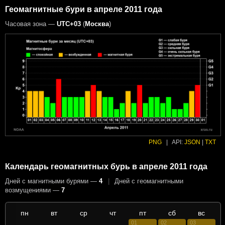
Геомагнитные бури в апреле 2011 года
Часовая зона —
UTC+03
(
Москва
)
PNG
|
API:
JSON
|
TXT
Календарь геомагнитных бурь в апреле 2011 года
Дней с магнитными бурями —
4
|
Дней с геомагнитными
возмущениями —
7
пн
вт
ср
чт
пт
сб
вс
01
02
03