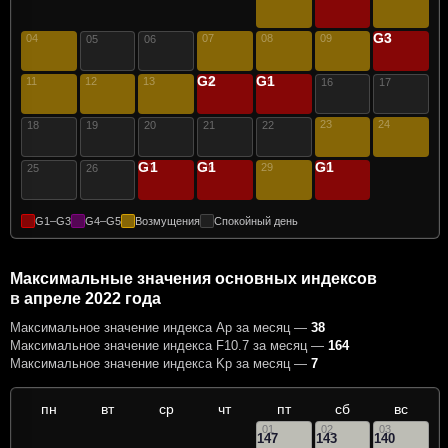
G3
04
07
08
09
10
05
06
G2
G1
11
12
13
14
15
16
17
23
24
18
19
20
21
22
G1
G1
G1
27
28
29
30
25
26
G1–G3
G4–G5
Возмущения
Спокойный день
Максимальные значения основных индексов
в апреле 2022 года
Максимальное значение индекса Ap за месяц —
38
Максимальное значение индекса F10.7 за месяц —
164
Максимальное значение индекса Kp за месяц —
7
пн
вт
ср
чт
пт
сб
вс
01
02
03
147
143
140