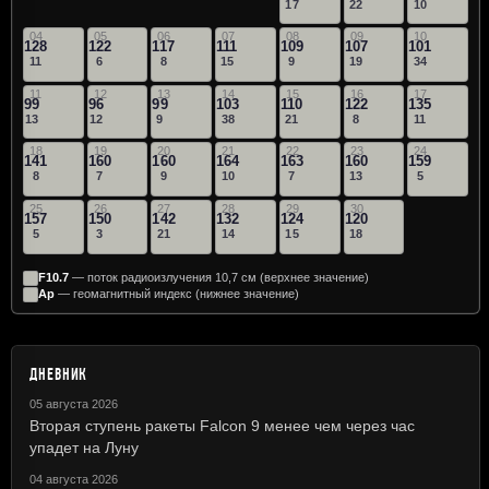
17
22
10
04
05
06
07
08
09
10
128
122
117
111
109
107
101
11
6
8
15
9
19
34
11
12
13
14
15
16
17
99
96
99
103
110
122
135
13
12
9
38
21
8
11
18
19
20
21
22
23
24
141
160
160
164
163
160
159
8
7
9
10
7
13
5
25
26
27
28
29
30
157
150
142
132
124
120
5
3
21
14
15
18
F10.7
— поток радиоизлучения 10,7 см (верхнее значение)
Ap
— геомагнитный индекс (нижнее значение)
ДНЕВНИК
05 августа 2026
Вторая ступень ракеты Falcon 9 менее чем через час
упадет на Луну
04 августа 2026