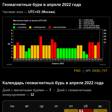
Геомагнитные бури в апреле 2022 года
Часовая зона —
UTC+03
(
Москва
)
PNG
|
API:
JSON
|
TXT
Календарь геомагнитных бурь в апреле 2022 года
Дней с магнитными бурями —
7
|
Дней с геомагнитными
возмущениями —
12
пн
вт
ср
чт
пт
сб
вс
G1
01
02
03