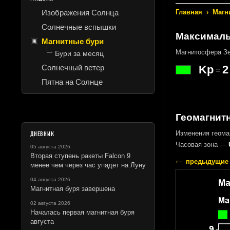
Изображения Солнца
Главная
›
Магн
Солнечные вспышки
Максималь
Магнитные бури
Магнитосфера Зе
Бури за месяц
Солнечный ветер
Kp
2
=
Пятна на Солнце
Геомагнитн
Изменения геома
ДНЕВНИК
Часовая зона —
05 августа 2026
Вторая ступень ракеты Falcon 9
предыдущие 
менее чем через час упадет на Луну
04 августа 2026
Магнитная буря завершена
02 августа 2026
Началась первая магнитная буря
августа