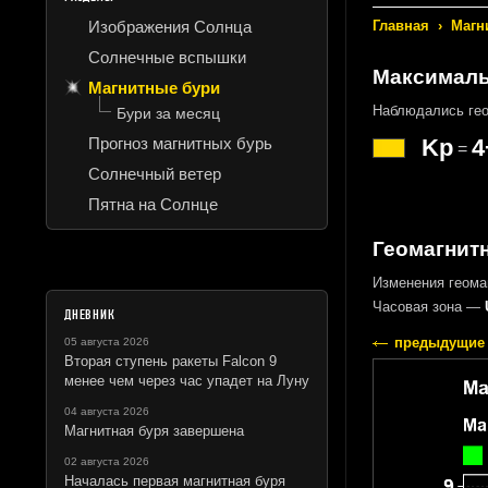
Изображения Солнца
Главная
›
Магн
Солнечные вспышки
Максималь
Магнитные бури
Наблюдались ге
Бури за месяц
Прогноз магнитных бурь
Kp
4
=
Солнечный ветер
Пятна на Солнце
Геомагнитн
Изменения геома
Часовая зона —
ДНЕВНИК
предыдущие 
05 августа 2026
Вторая ступень ракеты Falcon 9
менее чем через час упадет на Луну
04 августа 2026
Магнитная буря завершена
02 августа 2026
Началась первая магнитная буря