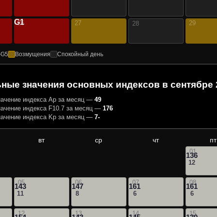
G1
26
27
29
28
–G5
Возмущения
Спокойный день
ные значения основных индексов
в сентябре 
ачение индекса Ap за месяц —
49
ачение индекса F10.7 за месяц —
176
ачение индекса Kp за месяц —
7-
вт
ср
чт
пт
01
136
12
05
06
07
08
143
147
161
161
11
8
6
6
12
13
14
15