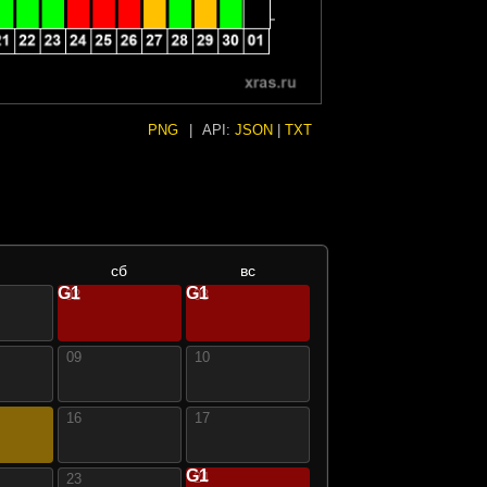
PNG
|
API:
JSON
|
TXT
сб
вс
G1
G1
02
03
09
10
16
17
G1
24
23