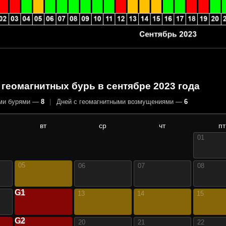
геомагнитных бурь в сентябре 2023 года
ыми бурями —
8
|
Дней с геомагнитными возмущениями —
6
вт
ср
чт
пт
01
05
06
07
08
G1
12
13
14
15
G2
19
20
21
22