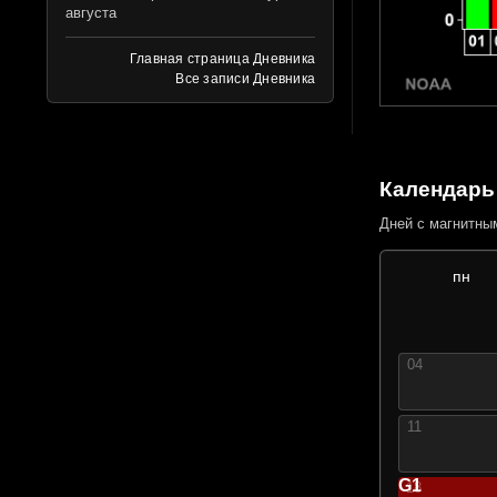
августа
Главная страница Дневника
Все записи Дневника
Календарь 
Дней с магнитн
пн
04
11
G1
18