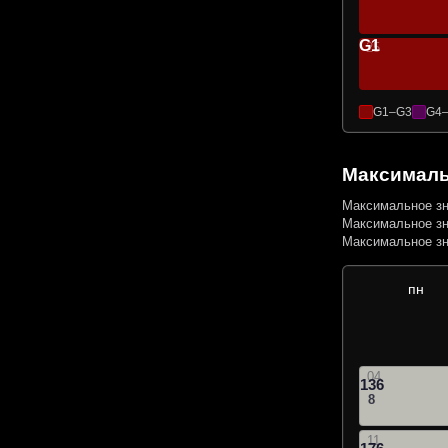
G1
25
G1–G3
G4
Максималь
Максимальное зн
Максимальное зн
Максимальное зн
пн
04
136
8
11