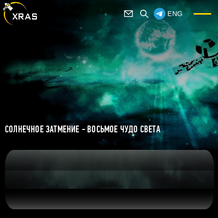
ENG
СОЛНЕЧНОЕ ЗАТМЕНИЕ - ВОСЬМОЕ ЧУДО СВЕТА
Солнечная хромосфера - один из нижних слоев атмосферы
Китай. Пагоды.
Солнца.
Солнечная корона - лучи видимого света, рассеянные на
Тень Луны на поверхности Земли. Так выглядит затмение из
электронах во внешней атмосфере Солнца.
Луна проходит по солнечному диску. Так выглядит частичное
космоса.
Сквозь облака.
затмение Солнца.