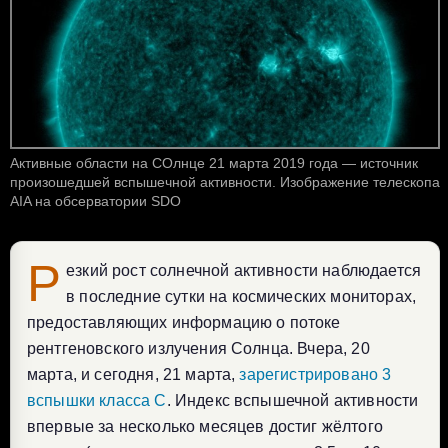
Активные области на СОлнце 21 марта 2019 года — источник
произошедшей вспышечной активности. Изображение телескопа
AIA на обсерватории SDO
Р
езкий рост солнечной активности наблюдается
в последние сутки на космических мониторах,
предоставляющих информацию о потоке
рентгеновского излучения Солнца. Вчера, 20
марта, и сегодня, 21 марта,
зарегистрировано 3
вспышки класса C
. Индекс вспышечной активности
впервые за несколько месяцев достиг жёлтого