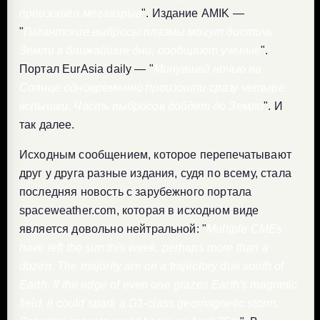
произошёл мегавзрыв
". Издание AMIK —
"
Гигантские выбросы плазмы могут достичь
Земли в ближайшие дни, сообщают ученые
".
Портал EurAsia daily — "
Минувшей ночью на
Солнце одновременно произошли сразу четыре
вспышки. Часть выбросов дойдет до Земли
". И
так далее.
Исходным сообщением, которое перепечатывают
друг у друга разные издания, судя по всему, стала
последняя новость с зарубежного портала
spaceweather.com, которая в исходном виде
является довольно нейтральной: "
Multiple CMEs
have left the sun this week, perhaps more than a
dozen. The majority are on a trajectory due south of
Earth. If the edge of even one grazes Earth's magnetic
field, it could spark a G1-class geomagnetic storm.