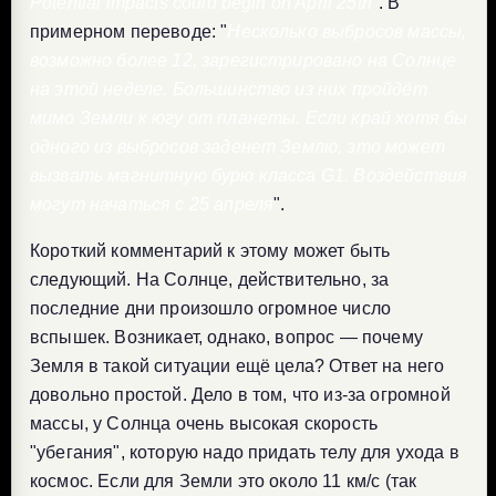
Potential impacts could begin on April 25th
". В
примерном переводе: "
Несколько выбросов массы,
возможно более 12, зарегистрировано на Солнце
на этой неделе. Большинство из них пройдёт
мимо Земли к югу от планеты. Если край хотя бы
одного из выбросов заденет Землю, это может
вызвать магнитную бурю класса G1. Воздействия
могут начаться с 25 апреля
".
Короткий комментарий к этому может быть
следующий. На Солнце, действительно, за
последние дни произошло огромное число
вспышек. Возникает, однако, вопрос — почему
Земля в такой ситуации ещё цела? Ответ на него
довольно простой. Дело в том, что из-за огромной
массы, у Солнца очень высокая скорость
"убегания", которую надо придать телу для ухода в
космос. Если для Земли это около 11 км/с (так