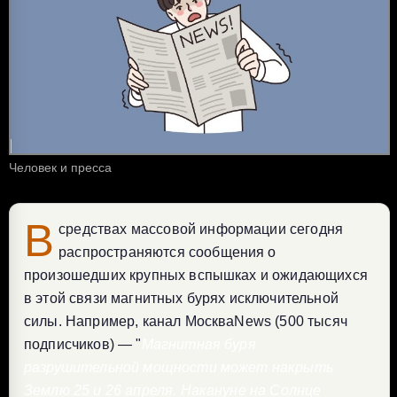
Человек и пресса
В
средствах массовой информации сегодня
распространяются сообщения о
произошедших крупных вспышках и ожидающихся
в этой связи магнитных бурях исключительной
силы. Например, канал МоскваNews (500 тысяч
подписчиков) — "
Магнитная буря
разрушительной мощности может накрыть
Землю 25 и 26 апреля. Накануне на Солнце