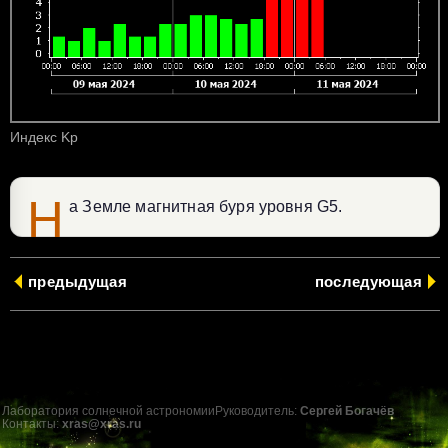
Индекс Kp
Н
а Земле магнитная буря уровня G5.
предыдущая
последующая
Лаборатория солнечной астрономии
Руководитель:
Сергей Богачёв
Контакты:
xras@xras.ru