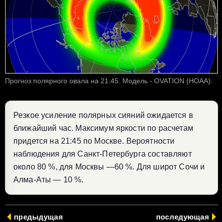
Прогноз полярного овала на 21:45. Модель - OVATION (НОАА).
Резкое усиление полярных сияний ожидается в
ближайший час. Максимум яркости по расчетам
придется на 21:45 по Москве. Вероятности
наблюдения для Санкт-Петербурга составляют
около 80 %, для Москвы —60 %. Для широт Сочи и
Алма-Аты — 10 %.
предыдущая
последующая