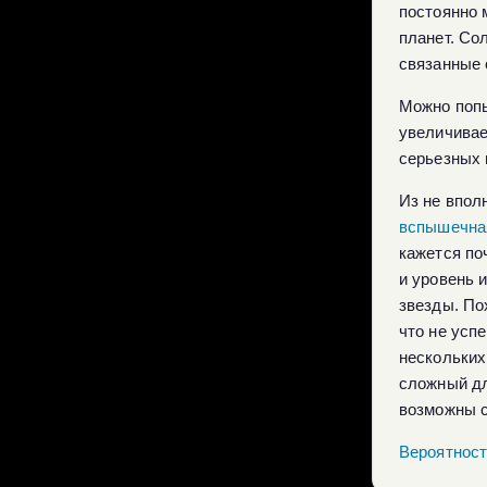
постоянно 
планет. Со
связанные с
Можно попы
увеличивает
серьезных 
Из не впол
вспышечная
кажется по
и уровень 
звезды. Пох
что не усп
нескольких
сложный дл
возможны 
Вероятност