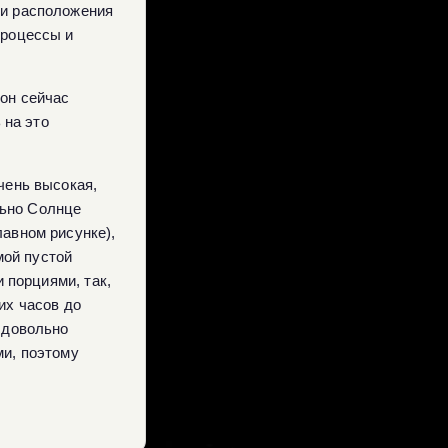
ти расположения
процессы и
к он сейчас
 на это
чень высокая,
льно Солнце
лавном рисунке),
мой пустой
и порциями, так,
их часов до
о довольно
ми, поэтому