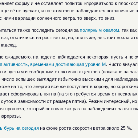
меняет форму и не оставляет попыток «прорваться» к плоскос
лнце её не пускает, и на этом фоне наблюдаются пограничные 
 ними вариации солнечного ветра, то вверх, то вниз.
таться также последить сегодня за
полярным овалом
, так ка
ся, откликаясь на рост ветра, но, опять же, не стоит возлагать
надежд.
не ожидаемого, на неделе наблюдается некоторая, пусть и не о
 активность, временами достигающая уровня M
. Чисто визуа
чти пустым и свободным от активных центров (показано на заг
и число вспышек выглядят избыточно высокими для наблюдае
оже на то, что энергия всё же поступает в корону, но коротким
евает сформировать пятна (на это требуется время от нескольк
 суток в зависимости от размера пятна). Режим интересный, н
я прогноза, который основан как раз на наблюдениях за пятна
сюрпризы.
ь бурь на сегодня
на фоне роста скорости ветра около 25 %.