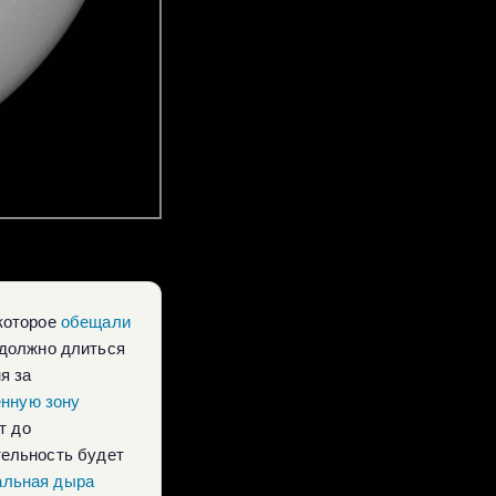
 которое
обещали
 должно длиться
я за
нную зону
т до
ятельность будет
альная дыра