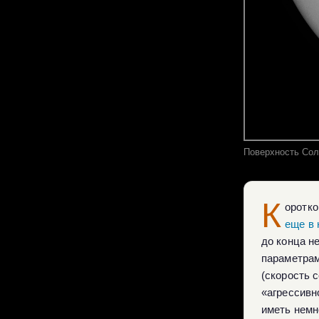
Поверхность Сол
К
оротко
еще в 
до конца н
параметрам
(скорость 
«агрессивно
иметь немно