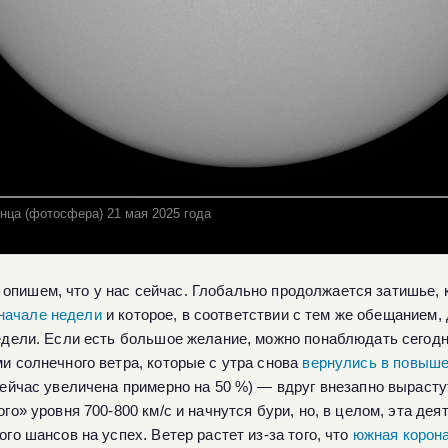
нца (фотосфера) 21 мая 2025 года
 опишем, что у нас сейчас. Глобально продолжается затишье,
начале недели
и которое, в соответствии с тем же обещанием,
едели. Если есть большое желание, можно понаблюдать сегодн
и солнечного ветра, которые с утра снова
вернулись в повыше
сейчас увеличена примерно на 50 %) — вдруг внезапно вырасту
го» уровня 700-800 км/с и начнутся бури, но, в целом, эта де
го шансов на успех. Ветер растет из-за того, что
южная корон