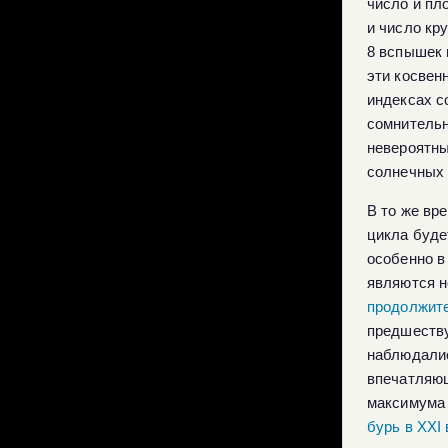
число и пл
и число кр
8 вспышек 
эти косвен
индексах с
сомнительн
невероятны
солнечных 
В то же вр
цикла буде
особенно в
являются н
продолжите
предшеству
наблюдалис
впечатляющи
максимума 
бурь в XXI 