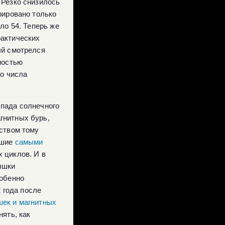
 Резко снизилось
рировано только
ло 54. Теперь же
фактических
ый смотрелся
ностью
го числа
спада солнечного
гнитных бурь,
ьством тому
вшие
самыми
 циклов. И в
ышки
собенно
2 года после
ек и магнитных
ять, как