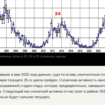
нечных пятен в 23, 24 и 25 солнечных циклах
ившие в мае 2025 года данные, судя по всему, окончательно п
мум текущего 25-го цикла пройден. Солнечная активность нах
выраженной стадии спада, которая, предварительно, завершит
да. Следующий пик солнечной активности наступит в районе 203
льно будет сильнее текущего.