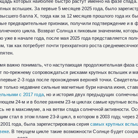
ощадь которых наиболее быстро растут именно на фазе спада.
упных вспышек. За первые 5 месяцев 2025 года, было зарегист
высшего балла X, тогда как за 12 месяцев прошлого года их бы
ные предварительные признаки, получили подтверждение и в 
олнечного цикла. Возврат Солнца к пиковым значениям, котор
о уже в начале года, после мая 2025 года представляется пол
м, так как потребует почти трехкратного роста среднемесячно
пятен.
емя важно понимать, что наступающая продолжительная фаза 
т по-прежнему сопровождаться рисками крупных вспышек и ма
 первые 2-3 года после прохождения верхней точки. Свидетел
е только недавние сильные магнитные бури начала июня, ста
льными с 2017 года
, но и история двух предыдущих солнечных
ющем 24-м и в более раннем 23-м циклах самые крупные всп
ь не в максимуме, а на ветви спада солнечной активности. О
м стал в этом плане 23-й цикл, в котором в 2003 году, через 
2001 года, была зарегистрирована серия
самых крупных вспыш
веке
. В текущем цикле такие возможности Солнце будет сохран