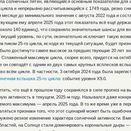
ла солнечных пятен, являющийся основным показателем для 
 цикла и непрерывно рассчитывающийся с 1749 года, резко сни
месяце до минимального значения с августа 2022 года и соста
вующем ему апреле 2025 года этот показатель всё ещё держа
(около 140 единиц), что сохраняло значительные шансы для во
 Текущий уровень, по сути, окончательно исключает такую возм
 пиком 25-го цикла, исходя из текущей ситуации, будет призн
а было достигнуто самое высокое за предшествующие 20 лет зн
. Сглаженный максимум цикла, скорее всего, придется на октяб
е он совпадёт с одним из двух самых крупных всплесков всп
 во всём цикле. В частности, 3 октября 2024 года была зареги
лнечная вспышка 25-го цикла
: событие уровня X9.0.
тить, что ещё в прошлом году сохранялся в силе прогноз на 
ую активность в текущем, 2025-м году. Назывался даже конкр
емого максимума — апрель 2025 года. В то же время уже в пе
вляться признаки того, что этот сценарий может быть ошибочн
ужено резкое изменение характера солнечной активности. Вм
бластей, на Солнце стали доминировать корональные дыры —