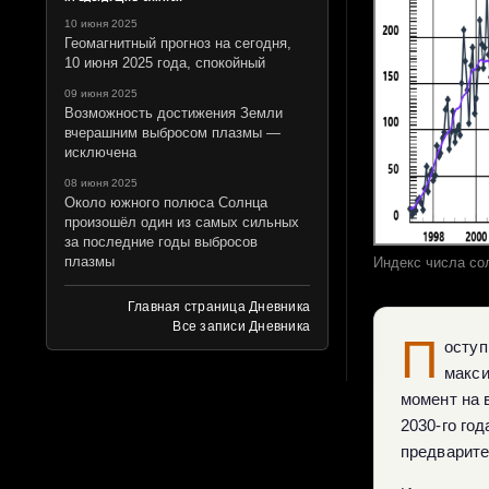
10 июня 2025
Геомагнитный прогноз на сегодня,
10 июня 2025 года, спокойный
09 июня 2025
Возможность достижения Земли
вчерашним выбросом плазмы —
исключена
08 июня 2025
Около южного полюса Солнца
произошёл один из самых сильных
за последние годы выбросов
плазмы
Индекс числа сол
Главная страница Дневника
Все записи Дневника
П
оступ
макси
момент на 
2030-го го
предварите