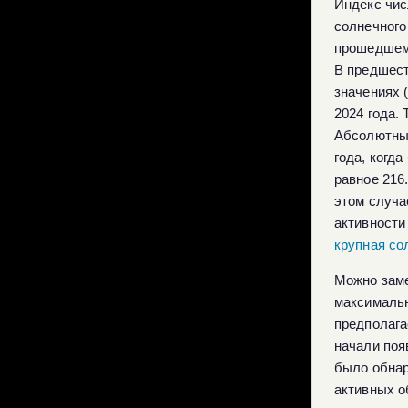
Индекс чис
солнечного
прошедшем 
В предшест
значениях 
2024 года.
Абсолютным
года, когд
равное 216
этом случа
активности
крупная со
Можно заме
максимальн
предполага
начали поя
было обнар
активных о