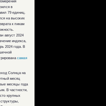
измерения
зился в
вил 79 единиц.
лся на высоких
зврата к пикам
ожность.
ан август 2024
ачение индекса,
рь 2024 года. В
ышечной
стрирована
самая
выход Солнца на
етный месяц
рвые месяцы года
ым. В частности,
есто крупных
 структуры,