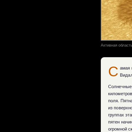
Активная област
С
амая 
Видал
Солнечные 
километров
поля. Пятн
из поверхн
группах эт
пятен начи
огромной с