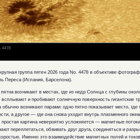
ь 4478
крупная группа пятен 2026 года No. 4478 в объективе фотогр
ь Переса (Испания, Барселона).
пятна возникают в местах, где из недр Солнца с глубины окол
 всплывают и пробивают солнечную поверхность гигантские тр
а обычно возникают парами: одно пятно показывает место, где
ости, а другое — где она снова уходит внутрь плазменного оке
а простая картина невероятно усложняется — магнитные поток
нают переплетаться, обвивать друг друга, соединяться и разры
коростью. Именно это взаимодействие магнитных полей и токов