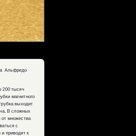
афа Альфредо
о 200 тысяч
убки магнитного
 трубка выходит
ана. В сложных
и от множества
ваться с
 и приводит к