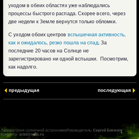
уходом в обеих областях уже наблюдались
процессы быстрого распада. Скорее всего, через
две недели к Земле вернутся только обломки.
С уходом обоих центров
вспышечная активность,
как и ожидалось, резко пошла на спад
. За
последние 20 часов на Солнце не
зарегистрировано ни одной вспышки. Посмотрим,
как надолго.
предыдущая
последующая
Лаборатория солнечной астрономии
Руководитель:
Сергей Богачёв
Контакты:
xras@xras.ru