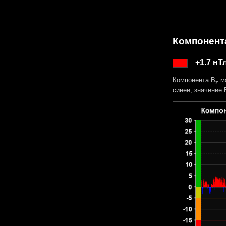
Компонент
+1.7 нТ
Компонента B
ма
z
синее, значение 