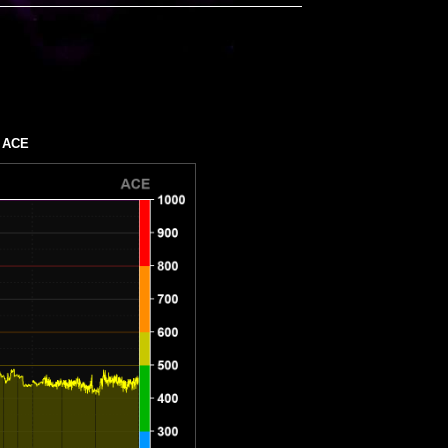
а
ACE