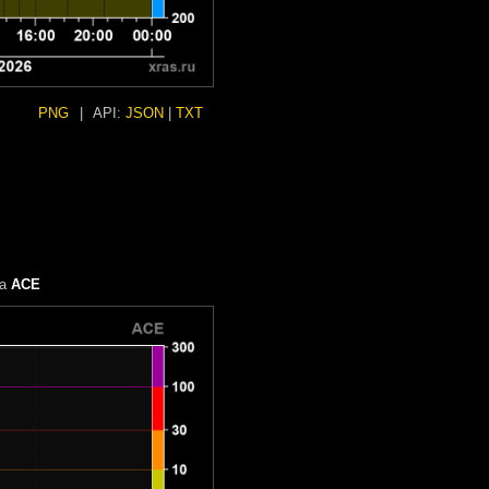
PNG
|
API:
JSON
|
TXT
та
ACE