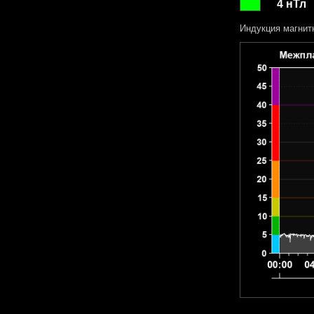
4 нТл
Индукция магнит