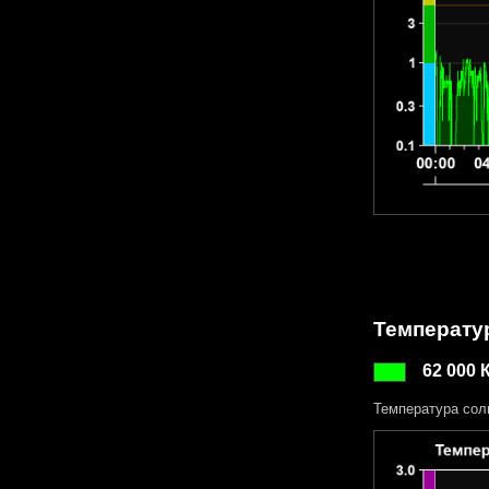
Температу
62 000 
Температура сол