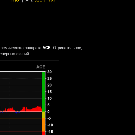
PNG
|
API:
JSON
|
TXT
космического аппарата
ACE
. Отрицательное,
еверных сияний.