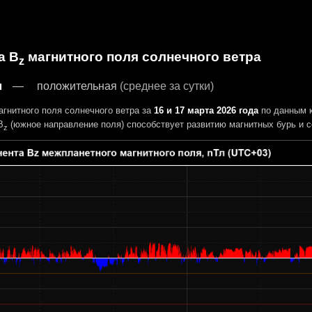
а B
магнитного поля солнечного ветра
z
л
положительная
(среднее за сутки)
гнитного поля солнечного ветра за
16 и 17 марта 2026 года
по данным 
B
(южное направление поля) способствует развитию магнитных бурь и с
z