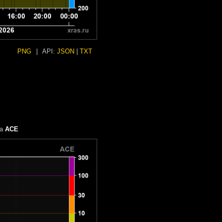
PNG
|
API:
JSON
|
TXT
та
ACE