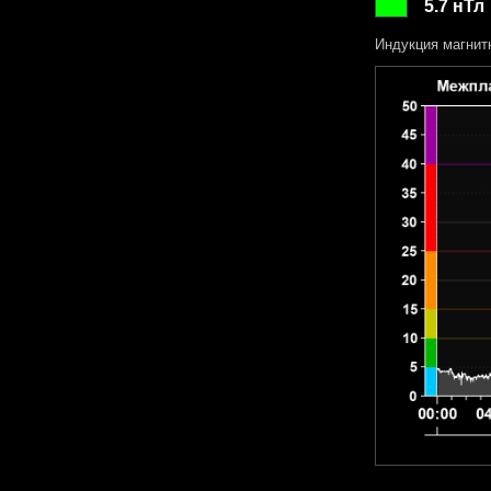
5.7 нТл
Индукция магнит