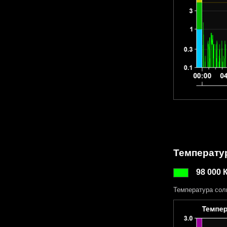
Температу
98 000 
Температура сол