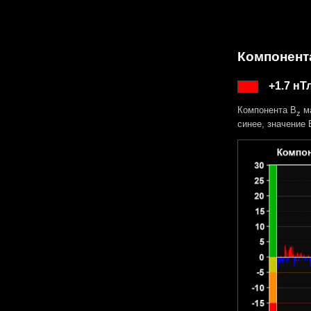
Компонент
+1.7 нТ
Компонента B
ма
z
синее, значение 