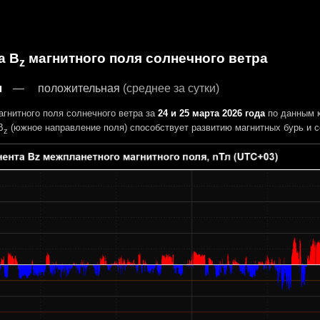
а B
магнитного поля солнечного ветра
z
л
положительная
(среднее за сутки)
гнитного поля солнечного ветра за
24 и 25 марта 2026 года
по данным 
B
(южное направление поля) способствует развитию магнитных бурь и с
z