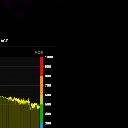
а
ACE