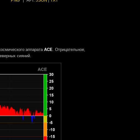
PNG
|
API:
JSON
|
TXT
космического аппарата
ACE
. Отрицательное,
еверных сияний.