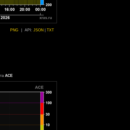
PNG
|
API:
JSON
|
TXT
ата
ACE