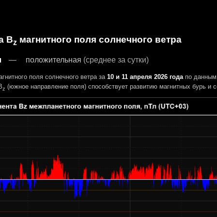
а B
магнитного поля солнечного ветра
z
л
положительная
(среднее за сутки)
гнитного поля солнечного ветра за
10 и 11 апреля 2026 года
по данным
B
(южное направление поля) способствует развитию магнитных бурь и с
z