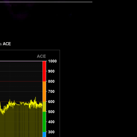
та
ACE