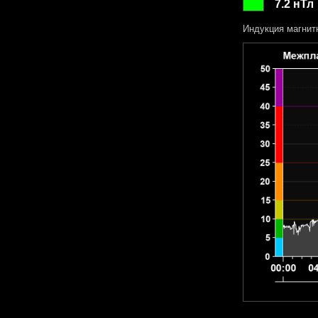
7.2 нТл
Индукция магнит