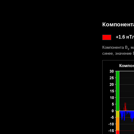
Компонент
+1.6 нТ
Компонента B
ма
z
синее, значение 