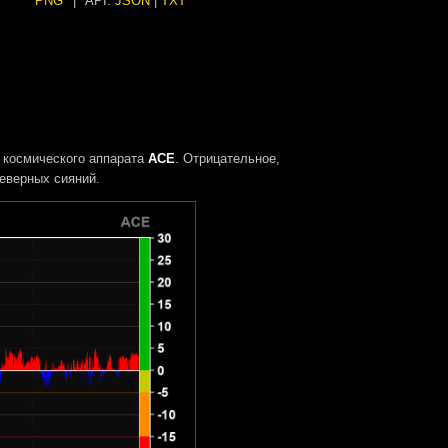
PNG
|
API:
JSON
|
TXT
 космического аппарата
ACE
. Отрицательное,
еверных сияний.