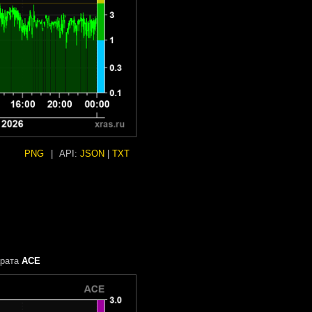
PNG
|
API:
JSON
|
TXT
арата
ACE