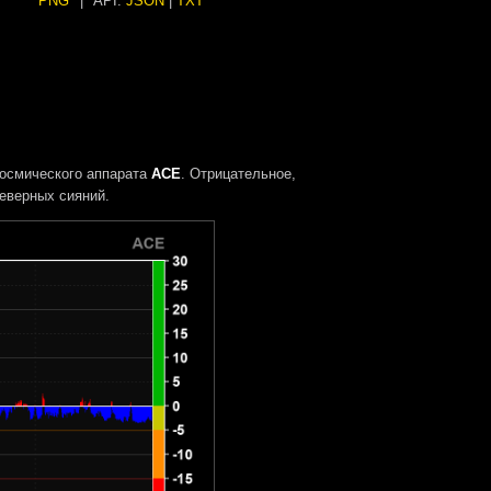
PNG
|
API:
JSON
|
TXT
осмического аппарата
ACE
. Отрицательное,
еверных сияний.