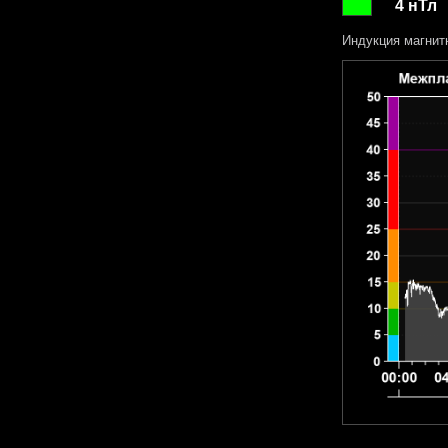
4 нТл
Индукция магнит