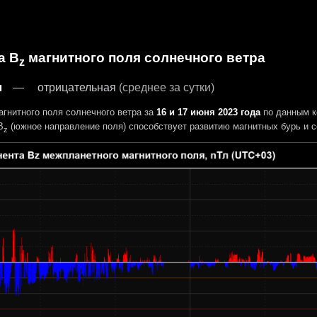
а B
магнитного поля солнечного ветра
z
л
отрицательная
(среднее за сутки)
гнитного поля солнечного ветра за
16 и 17 июня 2023 года
по данным к
B
(южное направление поля) способствует развитию магнитных бурь и с
z