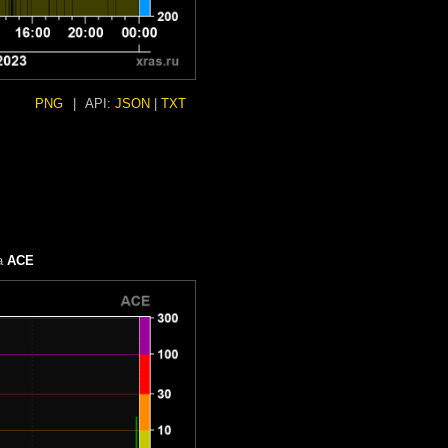
PNG
|
API:
JSON
|
TXT
а
ACE