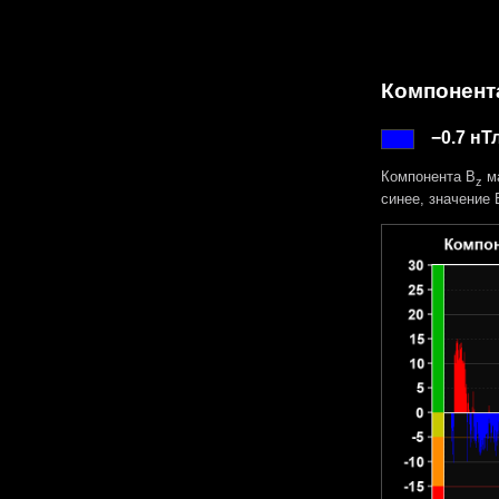
Компонент
−0.7 нТ
Компонента B
ма
z
синее, значение 