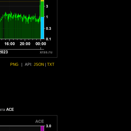
PNG
|
API:
JSON
|
TXT
ата
ACE