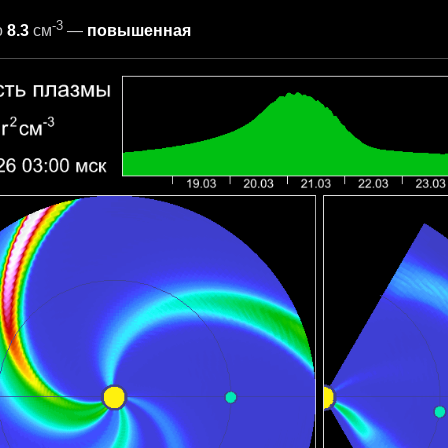
-3
о
8.3
см
—
повышенная