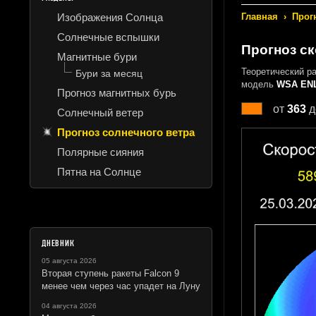
Изображения Солнца
Главная
›
Прог
Солнечные вспышки
Прогноз ск
Магнитные бури
Теоретический р
Бури за месяц
модель
WSA ENL
Прогноз магнитных бурь
от
363
д
Солнечный ветер
Прогноз солнечного ветра
Полярные сияния
Пятна на Солнце
ДНЕВНИК
05 августа 2026
Вторая ступень ракеты Falcon 9
менее чем через час упадет на Луну
04 августа 2026