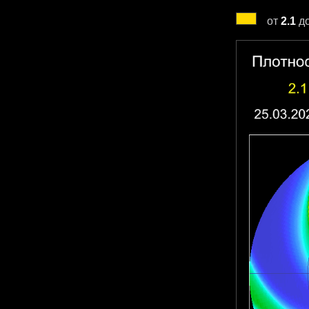
от
2.1
д