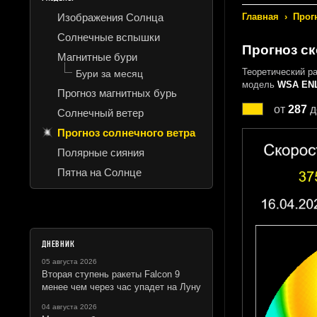
Изображения Солнца
Главная
›
Прог
Солнечные вспышки
Прогноз ск
Магнитные бури
Теоретический р
Бури за месяц
модель
WSA ENL
Прогноз магнитных бурь
от
287
д
Солнечный ветер
Прогноз солнечного ветра
Полярные сияния
Пятна на Солнце
ДНЕВНИК
05 августа 2026
Вторая ступень ракеты Falcon 9
менее чем через час упадет на Луну
04 августа 2026