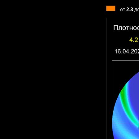
от
2.3
д