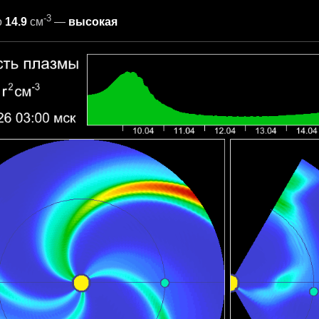
-3
о
14.9
см
—
высокая