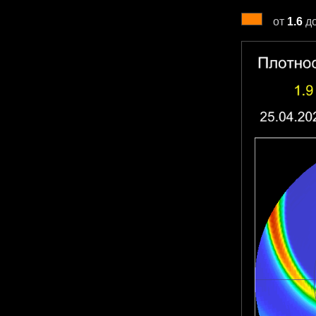
от
1.6
д