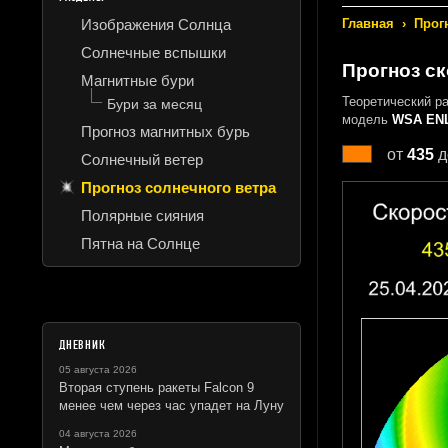
Изображения Солнца
Главная
›
Прог
Солнечные вспышки
Прогноз ск
Магнитные бури
Теоретический р
Бури за месяц
модель
WSA ENL
Прогноз магнитных бурь
от
435
д
Солнечный ветер
Прогноз солнечного ветра
Полярные сияния
Пятна на Солнце
ДНЕВНИК
05 августа 2026
Вторая ступень ракеты Falcon 9
менее чем через час упадет на Луну
04 августа 2026