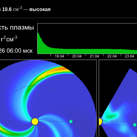
-3
о
10.6
см
—
высокая