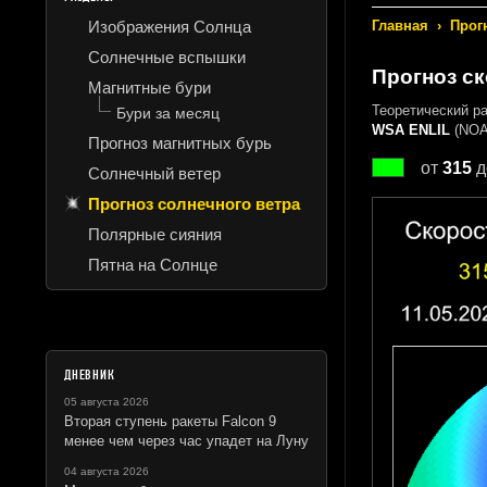
Изображения Солнца
Главная
›
Прог
Солнечные вспышки
Прогноз ск
Магнитные бури
Теоретический р
Бури за месяц
WSA ENLIL
(NOA
Прогноз магнитных бурь
от
315
д
Солнечный ветер
Прогноз солнечного ветра
Полярные сияния
Пятна на Солнце
ДНЕВНИК
05 августа 2026
Вторая ступень ракеты Falcon 9
менее чем через час упадет на Луну
04 августа 2026