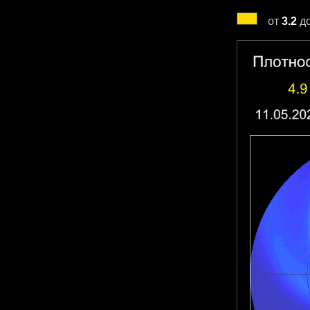
от
3.2
д