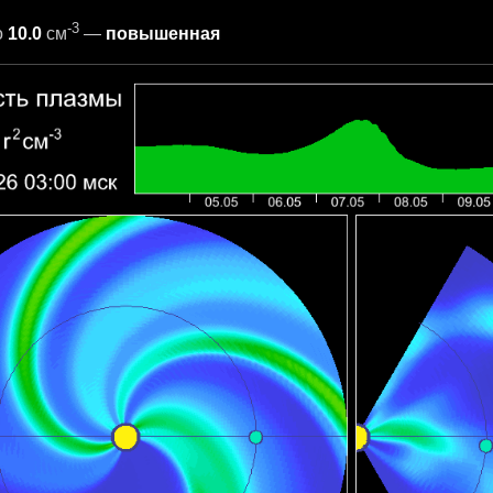
-3
о
10.0
см
—
повышенная