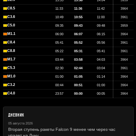
13:53
13:58
14:04
3959
C8.5
11:33
11:36
11:42
3964
C3.6
10:49
10:55
11:00
3961
C5.0
09:35
09:43
09:48
3959
M1.1
06:00
06:07
06:15
3964
C8.4
05:41
05:52
05:56
3961
C8.8
05:22
05:31
05:41
3961
M1.7
03:44
03:58
04:03
3964
C5.3
02:30
02:44
03:04
3961
M1.0
01:00
01:05
01:14
3964
C3.2
00:44
00:51
01:00
3964
C4.0
23:57
00:00
00:05
3964
ДНЕВНИК
05 августа 2026
Вторая ступень ракеты Falcon 9 менее чем через час
упадет на Луну