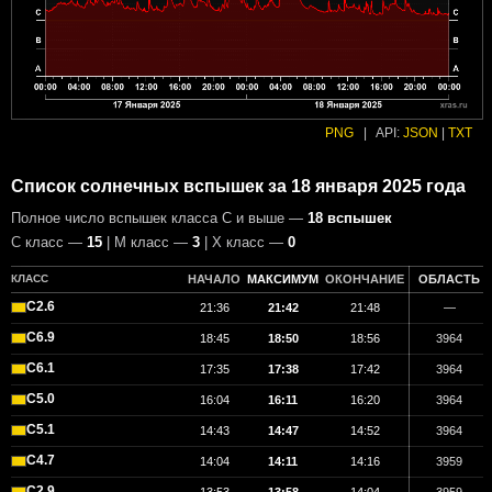
PNG
|
API:
JSON
|
TXT
Список солнечных вспышек за 18 января 2025 года
Полное число вспышек класса C и выше —
18 вспышек
С класс —
15
| М класс —
3
| X класс —
0
КЛАСС
НАЧАЛО
МАКСИМУМ
ОКОНЧАНИЕ
ОБЛАСТЬ
C2.6
21:36
21:42
21:48
—
C6.9
18:45
18:50
18:56
3964
C6.1
17:35
17:38
17:42
3964
C5.0
16:04
16:11
16:20
3964
C5.1
14:43
14:47
14:52
3964
C4.7
14:04
14:11
14:16
3959
C2.9