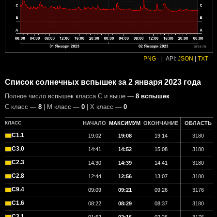
PNG
|
API:
JSON
|
TXT
Список солнечных вспышек за 2 января 2023 года
Полное число вспышек класса C и выше —
8 вспышек
С класс —
8
| М класс —
0
| X класс —
0
КЛАСС
НАЧАЛО
МАКСИМУМ
ОКОНЧАНИЕ
ОБЛАСТЬ
C1.1
19:02
19:08
19:14
3180
C3.0
14:41
14:52
15:08
3180
C2.3
14:30
14:39
14:41
3180
C2.8
12:44
12:56
13:07
3180
C9.4
09:09
09:21
09:26
3176
C1.6
08:22
08:29
08:37
3180
C3.1