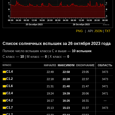
PNG
|
API:
JSON
|
TXT
Список солнечных вспышек за 26 октября 2023 года
Полное число вспышек класса C и выше —
10 вспышек
С класс —
10
| М класс —
0
| X класс —
0
КЛАСС
НАЧАЛО
МАКСИМУМ
ОКОНЧАНИЕ
ОБЛАСТЬ
C1.4
22:49
22:58
23:05
3473
C1.2
22:18
22:28
22:37
3473
C1.6
21:31
21:40
21:47
3471
C2.4
19:24
19:39
20:06
3471
C4.2
16:17
16:26
16:31
—
C1.7
15:13
15:23
15:37
3473
C1.7