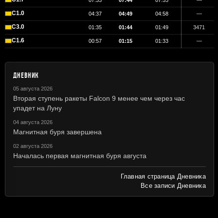
07:33
07:44
07:53
—
C1.0
04:37
04:49
04:58
—
C3.0
01:35
01:44
01:49
3471
C1.6
00:57
01:15
01:33
—
ДНЕВНИК
05 августа 2026
Вторая ступень ракеты Falcon 9 менее чем через час
упадет на Луну
04 августа 2026
Магнитная буря завершена
02 августа 2026
Началась первая магнитная буря августа
Главная страница Дневника
Все записи Дневника