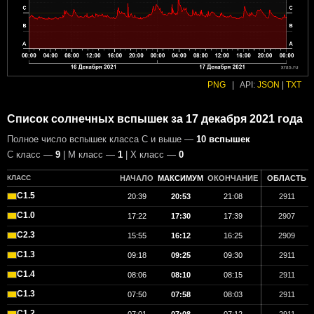
PNG
|
API:
JSON
|
TXT
Список солнечных вспышек за 17 декабря 2021 года
Полное число вспышек класса C и выше —
10 вспышек
С класс —
9
| М класс —
1
| X класс —
0
КЛАСС
НАЧАЛО
МАКСИМУМ
ОКОНЧАНИЕ
ОБЛАСТЬ
C1.5
20:39
20:53
21:08
2911
C1.0
17:22
17:30
17:39
2907
C2.3
15:55
16:12
16:25
2909
C1.3
09:18
09:25
09:30
2911
C1.4
08:06
08:10
08:15
2911
C1.3
07:50
07:58
08:03
2911
C1.2