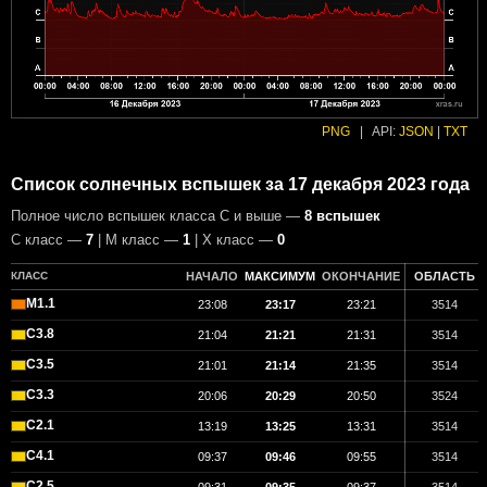
PNG
|
API:
JSON
|
TXT
Список солнечных вспышек за 17 декабря 2023 года
Полное число вспышек класса C и выше —
8 вспышек
С класс —
7
| М класс —
1
| X класс —
0
КЛАСС
НАЧАЛО
МАКСИМУМ
ОКОНЧАНИЕ
ОБЛАСТЬ
M1.1
23:08
23:17
23:21
3514
C3.8
21:04
21:21
21:31
3514
C3.5
21:01
21:14
21:35
3514
C3.3
20:06
20:29
20:50
3524
C2.1
13:19
13:25
13:31
3514
C4.1
09:37
09:46
09:55
3514
C2.5