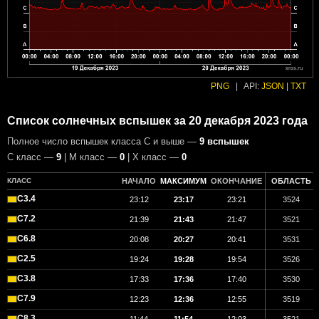
PNG
|
API:
JSON
|
TXT
Список солнечных вспышек за 20 декабря 2023 года
Полное число вспышек класса C и выше —
9 вспышек
С класс —
9
| М класс —
0
| X класс —
0
КЛАСС
НАЧАЛО
МАКСИМУМ
ОКОНЧАНИЕ
ОБЛАСТЬ
C3.4
23:12
23:17
23:21
3524
C7.2
21:39
21:43
21:47
3521
C6.8
20:08
20:27
20:41
3531
C2.5
19:24
19:28
19:54
3526
C3.8
17:33
17:36
17:40
3530
C7.9
12:23
12:36
12:55
3519
C8.3