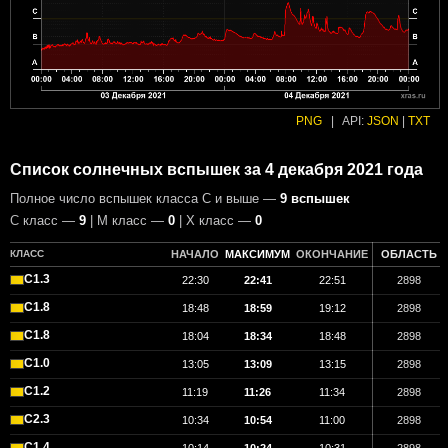
PNG
|
API:
JSON
|
TXT
Список солнечных вспышек за 4 декабря 2021 года
Полное число вспышек класса C и выше —
9 вспышек
С класс —
9
| М класс —
0
| X класс —
0
КЛАСС
НАЧАЛО
МАКСИМУМ
ОКОНЧАНИЕ
ОБЛАСТЬ
C1.3
22:30
22:41
22:51
2898
C1.8
18:48
18:59
19:12
2898
C1.8
18:04
18:34
18:48
2898
C1.0
13:05
13:09
13:15
2898
C1.2
11:19
11:26
11:34
2898
C2.3
10:34
10:54
11:00
2898
C1.4