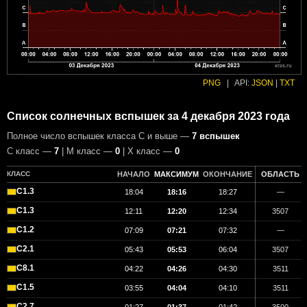
PNG
|
API:
JSON
|
TXT
Список солнечных вспышек за 4 декабря 2023 года
Полное число вспышек класса C и выше —
7 вспышек
С класс —
7
| М класс —
0
| X класс —
0
КЛАСС
НАЧАЛО
МАКСИМУМ
ОКОНЧАНИЕ
ОБЛАСТЬ
C1.3
18:04
18:16
18:27
—
C1.3
12:11
12:20
12:34
3507
C1.2
07:09
07:21
07:32
—
C2.1
05:43
05:53
06:04
3507
C8.1
04:22
04:26
04:30
3511
C1.5
03:55
04:04
04:10
3511
C2.7