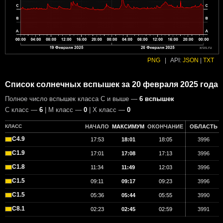
PNG
|
API:
JSON
|
TXT
Список солнечных вспышек за 20 февраля 2025 года
Полное число вспышек класса C и выше —
6 вспышек
С класс —
6
| М класс —
0
| X класс —
0
КЛАСС
НАЧАЛО
МАКСИМУМ
ОКОНЧАНИЕ
ОБЛАСТЬ
C4.9
17:53
18:01
18:05
3996
C1.9
17:01
17:08
17:13
3996
C1.8
11:34
11:49
12:03
3996
C1.5
09:11
09:17
09:23
3996
C1.5
05:36
05:44
05:55
3990
C8.1
02:23
02:45
02:59
3991