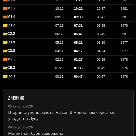
11:59
12:21
12:36
3981
M3.2
10:12
10:21
10:37
3981
M1.6
09:18
09:30
09:41
3981
C3.2
07:19
07:31
07:38
3978
C2.2
06:36
06:41
06:45
3981
C3.9
05:16
05:21
05:30
3977
C3.8
04:11
04:17
04:24
3977
M2.3
02:12
02:27
02:39
3978
C9.3
01:25
01:35
01:45
3976
C2.3
00:39
00:47
00:57
3976
ДНЕВНИК
05 августа 2026
Вторая ступень ракеты Falcon 9 менее чем через час
упадет на Луну
04 августа 2026
Магнитная буря завершена