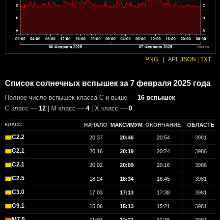
PNG
|
API:
JSON
|
TXT
Список солнечных вспышек за 7 февраля 2025 года
Полное число вспышек класса C и выше —
16 вспышек
С класс —
12
| М класс —
4
| X класс —
0
КЛАСС
НАЧАЛО
МАКСИМУМ
ОКОНЧАНИЕ
ОБЛАСТЬ
C2.2
20:37
20:46
20:54
3981
C2.1
20:16
20:19
20:24
3986
C2.1
20:02
20:09
20:16
3986
C2.5
18:24
18:34
18:45
3981
C3.0
17:03
17:13
17:38
3981
C9.1
15:06
15:13
15:21
3981
M7.5