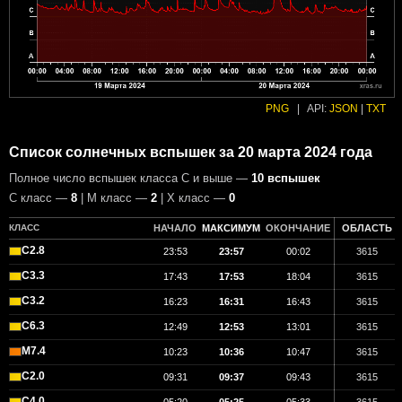
PNG
|
API:
JSON
|
TXT
Список солнечных вспышек за 20 марта 2024 года
Полное число вспышек класса C и выше —
10 вспышек
С класс —
8
| М класс —
2
| X класс —
0
КЛАСС
НАЧАЛО
МАКСИМУМ
ОКОНЧАНИЕ
ОБЛАСТЬ
C2.8
23:53
23:57
00:02
3615
C3.3
17:43
17:53
18:04
3615
C3.2
16:23
16:31
16:43
3615
C6.3
12:49
12:53
13:01
3615
M7.4
10:23
10:36
10:47
3615
C2.0
09:31
09:37
09:43
3615
C4.0