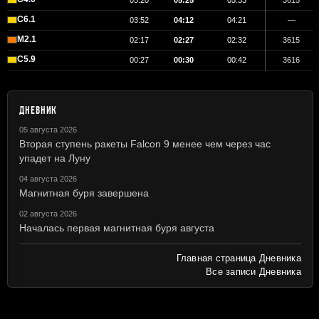
05:20
05:25
05:33
3615
C6.1
03:52
04:12
04:21
—
M2.1
02:17
02:27
02:32
3615
C5.9
00:27
00:30
00:42
3616
ДНЕВНИК
05 августа 2026
Вторая ступень ракеты Falcon 9 менее чем через час
упадет на Луну
04 августа 2026
Магнитная буря завершена
02 августа 2026
Началась первая магнитная буря августа
Главная страница Дневника
Все записи Дневника