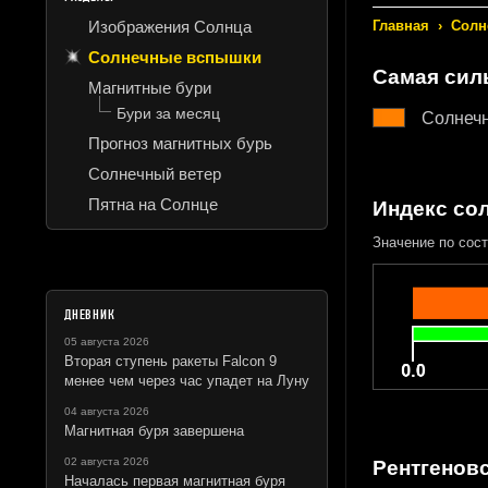
Изображения Солнца
Главная
›
Солн
Солнечные вспышки
Самая сил
Магнитные бури
Бури за месяц
Солнеч
Прогноз магнитных бурь
Солнечный ветер
Пятна на Солнце
Индекс со
Значение по сост
ДНЕВНИК
05 августа 2026
Вторая ступень ракеты Falcon 9
менее чем через час упадет на Луну
04 августа 2026
Магнитная буря завершена
02 августа 2026
Рентгеновс
Началась первая магнитная буря