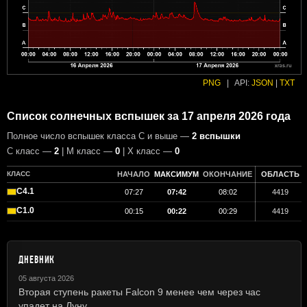
PNG
|
API:
JSON
|
TXT
Список солнечных вспышек за 17 апреля 2026 года
Полное число вспышек класса C и выше —
2 вспышки
С класс —
2
| М класс —
0
| X класс —
0
КЛАСС
НАЧАЛО
МАКСИМУМ
ОКОНЧАНИЕ
ОБЛАСТЬ
C4.1
07:27
07:42
08:02
4419
C1.0
00:15
00:22
00:29
4419
ДНЕВНИК
05 августа 2026
Вторая ступень ракеты Falcon 9 менее чем через час
упадет на Луну