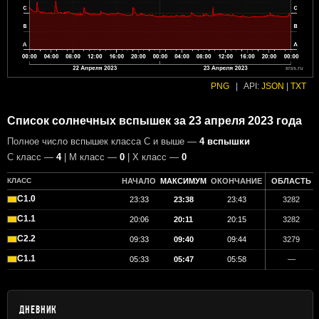
PNG
|
API:
JSON
|
TXT
Список солнечных вспышек за 23 апреля 2023 года
Полное число вспышек класса C и выше —
4 вспышки
С класс —
4
| М класс —
0
| X класс —
0
КЛАСС
НАЧАЛО
МАКСИМУМ
ОКОНЧАНИЕ
ОБЛАСТЬ
C1.0
23:33
23:38
23:43
3282
C1.1
20:06
20:11
20:15
3282
C2.2
09:33
09:40
09:44
3279
C1.1
05:33
05:47
05:58
—
ДНЕВНИК