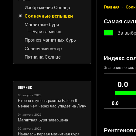
Изображения Солнца
Главная
›
Солн
Солнечные вспышки
Самая сил
Магнитные бури
Бури за месяц
За выбр
Прогноз магнитных бурь
Солнечный ветер
Пятна на Солнце
Индекс со
Значение по сост
ДНЕВНИК
05 августа 2026
Вторая ступень ракеты Falcon 9
менее чем через час упадет на Луну
04 августа 2026
Магнитная буря завершена
02 августа 2026
Рентгеновс
Началась первая магнитная буря