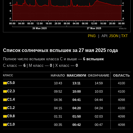
PNG
|
API:
JSON
|
TXT
Список солнечных вспышек за 27 мая 2025 года
Полное число вспышек класса C и выше —
6 вспышек
С класс —
6
| М класс —
0
| X класс —
0
КЛАСС
НАЧАЛО
МАКСИМУМ
ОКОНЧАНИЕ
ОБЛАСТЬ
C5.0
10:43
13:11
14:59
4100
C2.3
09:52
10:00
10:03
4100
C1.4
04:36
04:41
04:44
4098
C1.2
04:15
04:20
04:24
4100
C9.8
01:31
01:50
02:03
4098
C1.0
00:35
00:42
00:47
4098