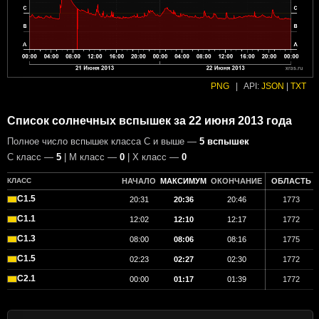
PNG
|
API:
JSON
|
TXT
Список солнечных вспышек за 22 июня 2013 года
Полное число вспышек класса C и выше —
5 вспышек
С класс —
5
| М класс —
0
| X класс —
0
КЛАСС
НАЧАЛО
МАКСИМУМ
ОКОНЧАНИЕ
ОБЛАСТЬ
C1.5
20:31
20:36
20:46
1773
C1.1
12:02
12:10
12:17
1772
C1.3
08:00
08:06
08:16
1775
C1.5
02:23
02:27
02:30
1772
C2.1
00:00
01:17
01:39
1772