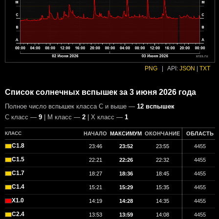
PNG
|
API:
JSON
|
TXT
Список солнечных вспышек за 3 июня 2026 года
Полное число вспышек класса C и выше —
12 вспышек
С класс —
9
| М класс —
2
| X класс —
1
КЛАСС
НАЧАЛО
МАКСИМУМ
ОКОНЧАНИЕ
ОБЛАСТЬ
C1.8
23:46
23:52
23:55
4455
C1.5
22:21
22:26
22:32
4455
C1.7
18:27
18:36
18:45
4455
C1.4
15:21
15:29
15:35
4455
X1.0
14:19
14:28
14:35
4455
C2.4
13:53
13:59
14:08
4455