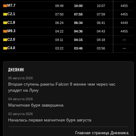
M7.7
09:49
10:00
10:07
4455
C2.1
07:50
07:55
07:59
4455
C1.8
06:24
06:34
06:41
4449
M9.3
04:22
04:36
04:43
4455
C2.0
04:11
04:15
04:18
—
C4.0
03:22
03:46
03:56
—
ДНЕВНИК
05 августа 2026
Вторая ступень ракеты Falcon 9 менее чем через час
упадет на Луну
04 августа 2026
Магнитная буря завершена
02 августа 2026
Началась первая магнитная буря августа
Главная страница Дневника