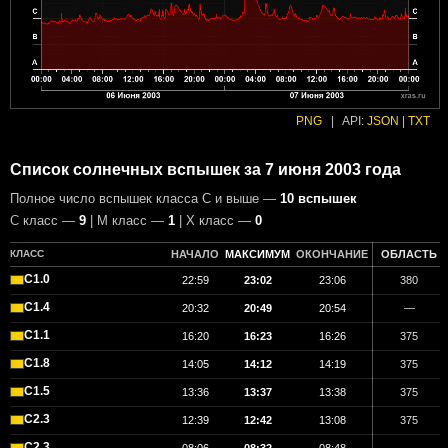
PNG
|
API:
JSON
|
TXT
Список солнечных вспышек за 7 июня 2003 года
Полное число вспышек класса C и выше —
10 вспышек
С класс —
9
| М класс —
1
| X класс —
0
КЛАСС
НАЧАЛО
МАКСИМУМ
ОКОНЧАНИЕ
ОБЛАСТЬ
C1.0
22:59
23:02
23:06
380
C1.4
20:32
20:49
20:54
—
C1.1
16:20
16:23
16:26
375
C1.8
14:05
14:12
14:19
375
C1.5
13:36
13:37
13:38
375
C2.3
12:39
12:42
13:08
375
C2.3