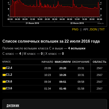
PNG
|
API:
JSON
|
TXT
Список солнечных вспышек за 22 июля 2016 года
Полное число вспышек класса C и выше —
4 вспышки
С класс —
4
| М класс —
0
| X класс —
0
КЛАСС
НАЧАЛО
МАКСИМУМ
ОКОНЧАНИЕ
ОБЛАСТЬ
C2.4
23:09
23:20
23:31
2567
C1.2
10:23
10:26
10:31
2567
C6.6
09:34
09:51
09:58
2567
C3.6
01:34
01:46
01:58
2567
ДНЕВНИК