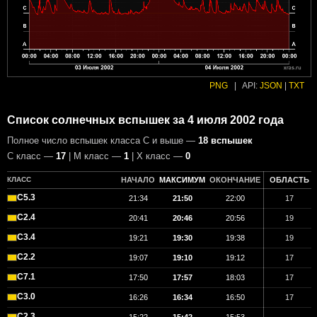
PNG
|
API:
JSON
|
TXT
Список солнечных вспышек за 4 июля 2002 года
Полное число вспышек класса C и выше —
18 вспышек
С класс —
17
| М класс —
1
| X класс —
0
КЛАСС
НАЧАЛО
МАКСИМУМ
ОКОНЧАНИЕ
ОБЛАСТЬ
C5.3
21:34
21:50
22:00
17
C2.4
20:41
20:46
20:56
19
C3.4
19:21
19:30
19:38
19
C2.2
19:07
19:10
19:12
17
C7.1
17:50
17:57
18:03
17
C3.0
16:26
16:34
16:50
17
C2.3