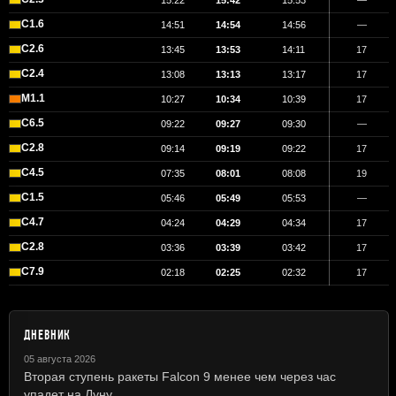
15:22
15:42
15:53
—
C1.6
14:51
14:54
14:56
—
C2.6
13:45
13:53
14:11
17
C2.4
13:08
13:13
13:17
17
M1.1
10:27
10:34
10:39
17
C6.5
09:22
09:27
09:30
—
C2.8
09:14
09:19
09:22
17
C4.5
07:35
08:01
08:08
19
C1.5
05:46
05:49
05:53
—
C4.7
04:24
04:29
04:34
17
C2.8
03:36
03:39
03:42
17
C7.9
02:18
02:25
02:32
17
ДНЕВНИК
05 августа 2026
Вторая ступень ракеты Falcon 9 менее чем через час
упадет на Луну