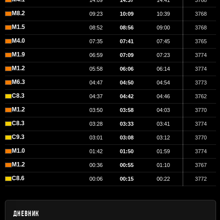
14:09
14:37
14:41
3768
M8.2
09:23
10:09
10:39
3768
M1.5
08:52
08:56
09:00
3768
M4.0
07:35
07:41
07:45
3765
M1.9
06:59
07:09
07:23
3774
M1.2
05:58
06:06
06:14
3774
M6.3
04:47
04:50
04:54
3773
C8.3
04:37
04:42
04:46
3762
M1.2
03:50
03:58
04:03
3770
C8.3
03:28
03:33
03:41
3774
C9.3
03:01
03:08
03:12
3770
M1.0
01:42
01:50
01:59
3774
M1.2
00:36
00:55
01:10
3767
C8.6
00:06
00:15
00:22
3772
ДНЕВНИК