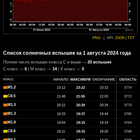
PNG
|
API:
JSON
|
TXT
Список солнечных вспышек за 1 августа 2024 года
Полное число вспышек класса C и выше —
20 вспышек
С класс —
6
| М класс —
14
| X класс —
0
КЛАСС
НАЧАЛО
МАКСИМУМ
ОКОНЧАНИЕ
ОБЛАСТЬ
M1.2
23:12
23:22
23:32
3774
C8.5
21:48
21:55
22:03
3772
M1.3
20:22
20:29
20:34
3774
M1.3
19:33
19:37
19:44
3765
M1.0
19:04
19:15
19:19
3764
C8.8
18:11
18:15
18:20
3768
M4.1