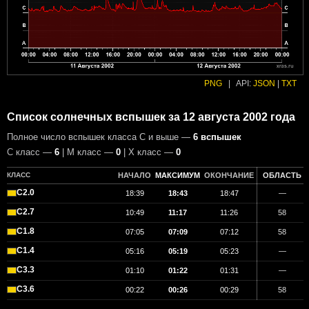
PNG
|
API:
JSON
|
TXT
Список солнечных вспышек за 12 августа 2002 года
Полное число вспышек класса C и выше —
6 вспышек
С класс —
6
| М класс —
0
| X класс —
0
КЛАСС
НАЧАЛО
МАКСИМУМ
ОКОНЧАНИЕ
ОБЛАСТЬ
C2.0
18:39
18:43
18:47
—
C2.7
10:49
11:17
11:26
58
C1.8
07:05
07:09
07:12
58
C1.4
05:16
05:19
05:23
—
C3.3
01:10
01:22
01:31
—
C3.6
00:22
00:26
00:29
58