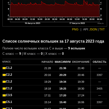
PNG
|
API:
JSON
|
TXT
Список солнечных вспышек за 17 августа 2023 года
Полное число вспышек класса C и выше —
9 вспышек
С класс —
9
| М класс —
0
| X класс —
0
КЛАСС
НАЧАЛО
МАКСИМУМ
ОКОНЧАНИЕ
ОБЛАСТЬ
C1.2
21:28
21:36
21:40
—
C2.2
20:16
20:29
20:46
3397
C1.2
19:29
19:34
19:39
—
C1.2
18:18
18:25
18:30
3405
C3.5
17:11
17:20
17:24
—
C5.1
15:14
15:40
16:06
3397
C2.3