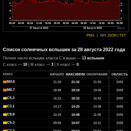
PNG
|
API:
JSON
|
TXT
Список солнечных вспышек за 28 августа 2022 года
Полное число вспышек класса C и выше —
13 вспышек
С класс —
10
| М класс —
3
| X класс —
0
КЛАСС
НАЧАЛО
МАКСИМУМ
ОКОНЧАНИЕ
ОБЛАСТЬ
M4.6
21:20
21:32
21:50
3088
M6.7
18:48
19:19
19:46
3088
C5.3
16:22
16:32
16:42
3088
C3.1
14:17
14:25
14:38
3088
C9.9
10:24
10:48
11:09
3088
C5.3
09:59
10:07
10:11
3088
C3.3