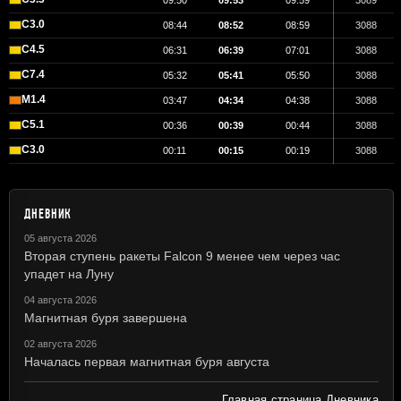
09:50
09:53
09:59
3089
C3.0
08:44
08:52
08:59
3088
C4.5
06:31
06:39
07:01
3088
C7.4
05:32
05:41
05:50
3088
M1.4
03:47
04:34
04:38
3088
C5.1
00:36
00:39
00:44
3088
C3.0
00:11
00:15
00:19
3088
ДНЕВНИК
05 августа 2026
Вторая ступень ракеты Falcon 9 менее чем через час
упадет на Луну
04 августа 2026
Магнитная буря завершена
02 августа 2026
Началась первая магнитная буря августа
Главная страница Дневника