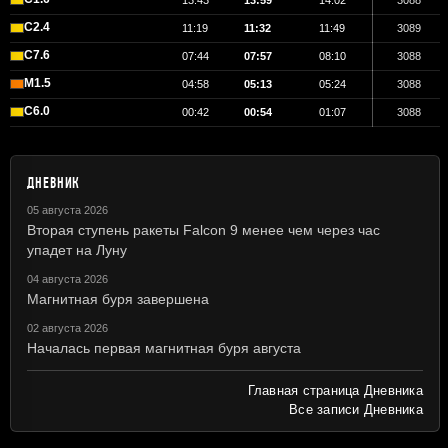
13:43
13:59
14:02
3088
C2.4
11:19
11:32
11:49
3089
C7.6
07:44
07:57
08:10
3088
M1.5
04:58
05:13
05:24
3088
C6.0
00:42
00:54
01:07
3088
ДНЕВНИК
05 августа 2026
Вторая ступень ракеты Falcon 9 менее чем через час
упадет на Луну
04 августа 2026
Магнитная буря завершена
02 августа 2026
Началась первая магнитная буря августа
Главная страница Дневника
Все записи Дневника