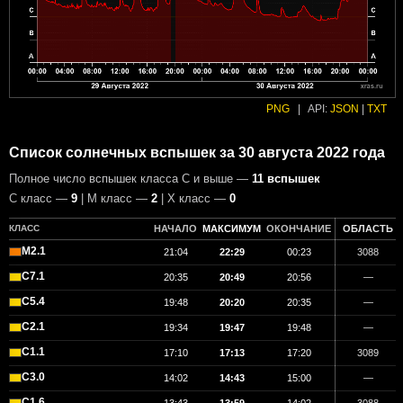
PNG
|
API:
JSON
|
TXT
Список солнечных вспышек за 30 августа 2022 года
Полное число вспышек класса C и выше —
11 вспышек
С класс —
9
| М класс —
2
| X класс —
0
КЛАСС
НАЧАЛО
МАКСИМУМ
ОКОНЧАНИЕ
ОБЛАСТЬ
M2.1
21:04
22:29
00:23
3088
C7.1
20:35
20:49
20:56
—
C5.4
19:48
20:20
20:35
—
C2.1
19:34
19:47
19:48
—
C1.1
17:10
17:13
17:20
3089
C3.0
14:02
14:43
15:00
—
C1.6