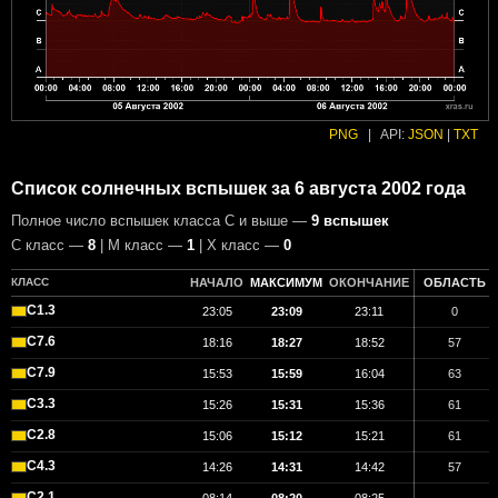
PNG
|
API:
JSON
|
TXT
Список солнечных вспышек за 6 августа 2002 года
Полное число вспышек класса C и выше —
9 вспышек
С класс —
8
| М класс —
1
| X класс —
0
КЛАСС
НАЧАЛО
МАКСИМУМ
ОКОНЧАНИЕ
ОБЛАСТЬ
C1.3
23:05
23:09
23:11
0
C7.6
18:16
18:27
18:52
57
C7.9
15:53
15:59
16:04
63
C3.3
15:26
15:31
15:36
61
C2.8
15:06
15:12
15:21
61
C4.3
14:26
14:31
14:42
57
C2.1